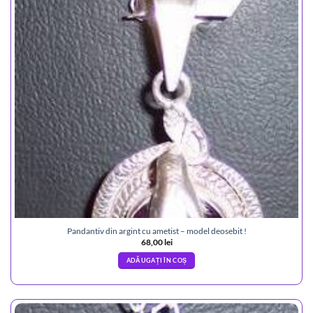
Pandantiv din argint cu ametist – model deosebit !
68,00
lei
ADĂUGAȚI ÎN COȘ