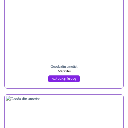
Geoda din ametist
68,00
lei
ADĂUGAȚI ÎN COȘ