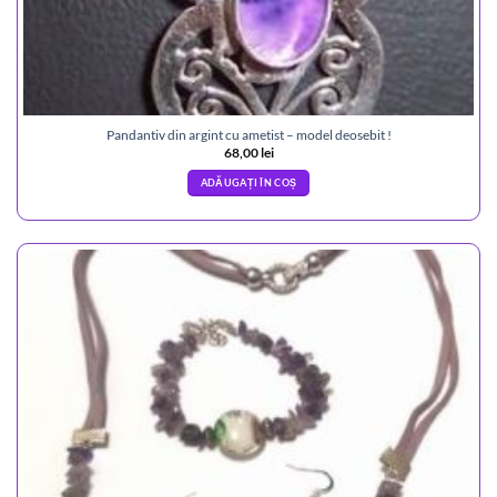
Pandantiv din argint cu ametist – model deosebit !
68,00
lei
ADĂUGAȚI ÎN COȘ