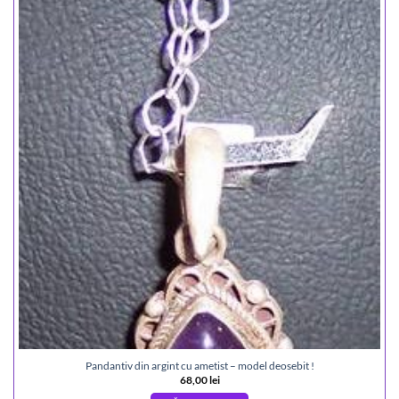
Pandantiv din argint cu ametist – model deosebit !
68,00
lei