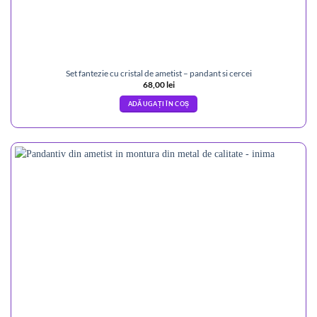
Set fantezie cu cristal de ametist – pandant si cercei
68,00
lei
ADĂUGAȚI ÎN COȘ