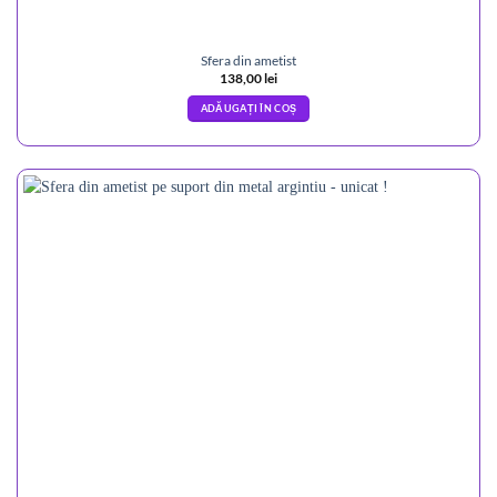
Sfera din ametist
138,00
lei
ADĂUGAȚI ÎN COȘ