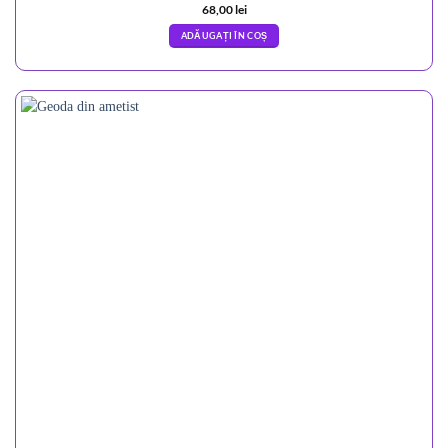
68,00
lei
ADĂUGAȚI ÎN COȘ