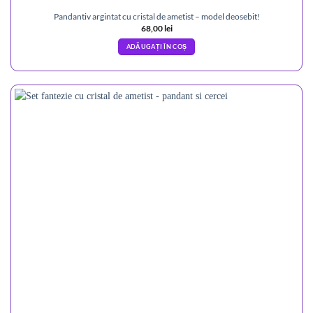
Pandantiv argintat cu cristal de ametist – model deosebit!
68,00
lei
ADĂUGAȚI ÎN COȘ