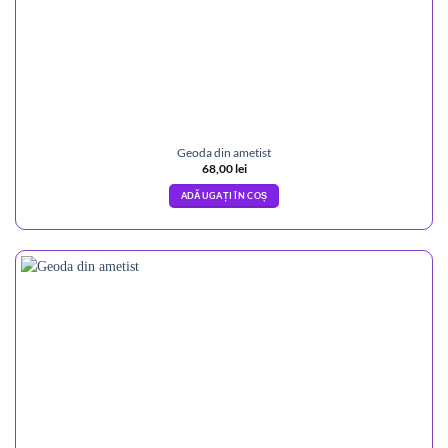
Geoda din ametist
68,00
lei
ADĂUGAȚI ÎN COȘ