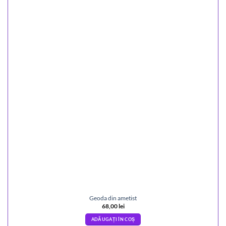
Geoda din ametist
68,00
lei
ADĂUGAȚI ÎN COȘ