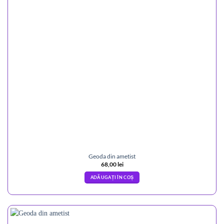
Geoda din ametist
68,00
lei
ADĂUGAȚI ÎN COȘ