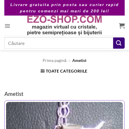
Skip
Livrare gratuita prin posta sau curier rapid
to
pentru comenzi mai mari de 200 lei!
content
Caută
după:
Prima pagină
»
Ametist
TOATE CATEGORIILE
Ametist