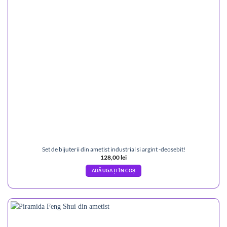
Set de bijuterii din ametist industrial si argint -deosebit!
128,00
lei
ADĂUGAȚI ÎN COȘ