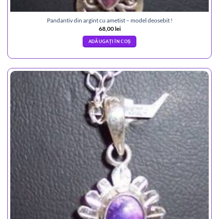
Pandantiv din argint cu ametist – model deosebit !
68,00
lei
ADĂUGAȚI ÎN COȘ