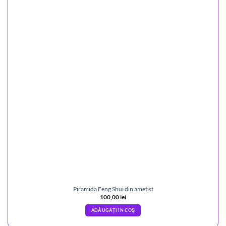
Piramida Feng Shui din ametist
100,00
lei
ADĂUGAȚI ÎN COȘ