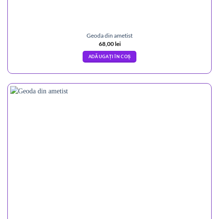
Geoda din ametist
68,00
lei
ADĂUGAȚI ÎN COȘ