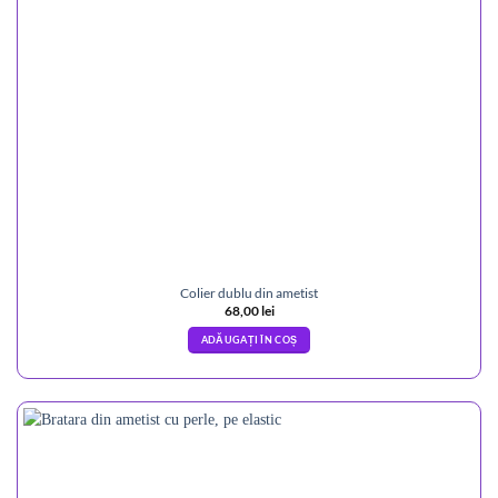
Colier dublu din ametist
68,00
lei
ADĂUGAȚI ÎN COȘ