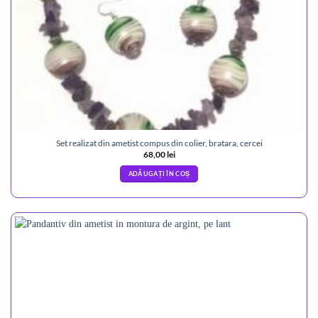
Set realizat din ametist compus din colier, bratara, cercei
68,00
lei
ADĂUGAȚI ÎN COȘ