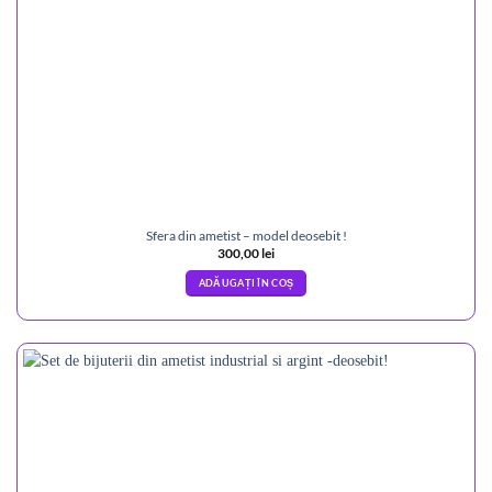
Sfera din ametist – model deosebit !
300,00
lei
ADĂUGAȚI ÎN COȘ