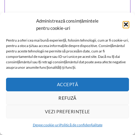
Administrează consimțămintele
Pandantiv din ametist, pe siret negru – model deosebit !
pentru cookie-uri
138,00
lei
ADĂUGAȚI ÎN COȘ
Pentru a oferi cea mai bună experiență, folosim tehnologii, cum ar fi cookie-uri,
pentru a stoca și/sau accesa informațiile despre dispozitive. Consimțământul
pentru aceste tehnologii ne permite să procesăm date, cum ar fi
comportamentul de navigare sau ID-uri unice pe acest site. Dacă nu îți dai
consimțământul sau îți retragi consimțământul dat poate avea afecte negative
asupra unor anumite funcționalități și funcții.
ACCEPTĂ
REFUZĂ
VEZI PREFERINȚELE
T
Despe cookie-uri
Politică de confidențialitate