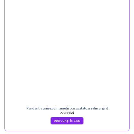
Pandantiv unisex din ametist cu agatatoare din argint
68,00
lei
ADĂUGAȚI ÎN COȘ