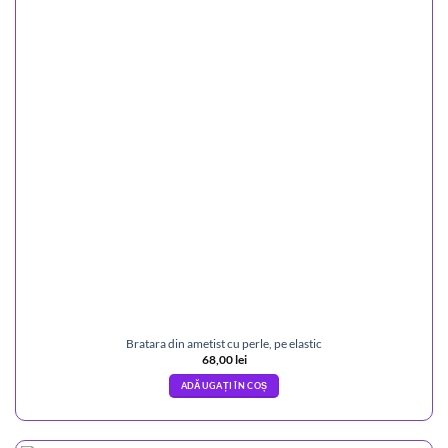
Bratara din ametist cu perle, pe elastic
68,00
lei
ADĂUGAȚI ÎN COȘ