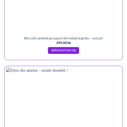
Sfera din ametist pe suport din metal argintiu – unicat !
399,00
lei
ADĂUGAȚI ÎN COȘ