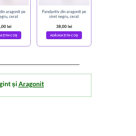
din aragonit pe
Pandantiv din aragonit pe
negru, cerat
siret negru, cerat
,00
lei
38,00
lei
AȚI ÎN COȘ
ADĂUGAȚI ÎN COȘ
gint și
Aragonit