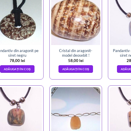
ndantiv din aragonit pe
Cristal din aragonit-
Pandantiv 
siret negru
model deosebit !
siret 
78,00
lei
58,00
lei
28
ADĂUGAȚI ÎN COȘ
ADĂUGAȚI ÎN COȘ
ADĂUG