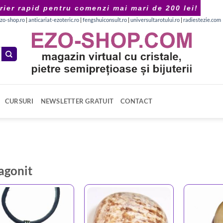
rier rapid pentru comenzi mai mari de 200 lei!
zo-shop.ro
|
anticariat-ezoteric.ro
|
fengshuiconsult.ro
|
universultarotului.ro
|
radiestezie.com
CURSURI
NEWSLETTER GRATUIT
CONTACT
agonit