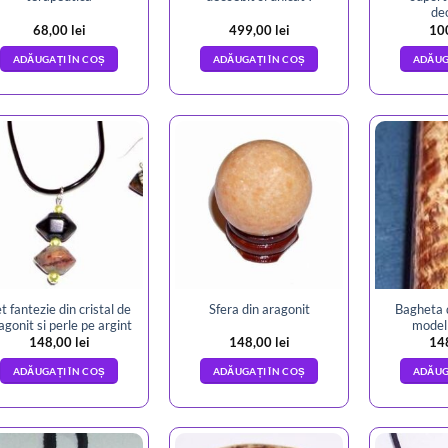
deo
68,00
lei
499,00
lei
10
ADĂUGAȚI ÎN COȘ
ADĂUGAȚI ÎN COȘ
ADĂUG
t fantezie din cristal de
Bagheta d
Sfera din aragonit
agonit si perle pe argint
model 
148,00
lei
148,00
lei
14
ADĂUGAȚI ÎN COȘ
ADĂUGAȚI ÎN COȘ
ADĂUG