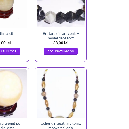
Bratara din aragonit –
in calcit
model deosebit!
,00
lei
68,00
lei
AȚI ÎN COȘ
ADĂUGAȚI ÎN COȘ
n aragonit pe
Colier din agat, aragonit,
 din lemn –
mookait si onix