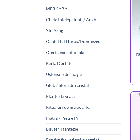
MERKABA
Cheia Intelepciunii / Ankh
Yin-Yang
Ochiul lui Horus/Dumnezeu
Oferta exceptionala
Pa
Perla Dorintei
Ustensile de magie
Glob / Sfera din cristal
Plante de vraja
Ritualuri de magie alba
Piatra / Pietre Pi
Bijuterii fantezie
Pandantiv - cristal cu argint