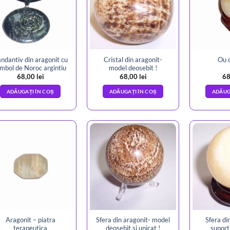
ndantiv din aragonit cu
Cristal din aragonit-
Ou d
imbol de Noroc argintiu
model deosebit !
68,00
lei
68,00
lei
68
ADĂUGAȚI ÎN COȘ
ADĂUGAȚI ÎN COȘ
ADĂUG
Aragonit – piatra
Sfera din aragonit- model
Sfera di
terapeutica
deosebit si unicat !
suport