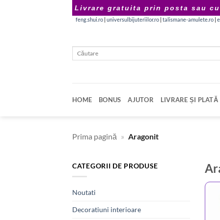
Skip
Livrare gratuita prin posta sau cu
to
feng.shui.ro
|
universulbijuteriilor.ro
|
talismane-amulete.ro
|
e
content
Caută
după:
HOME
BONUS
AJUTOR
LIVRARE ȘI PLATĂ
Prima pagină
»
Aragonit
Ar
CATEGORII DE PRODUSE
Noutati
Decoratiuni interioare