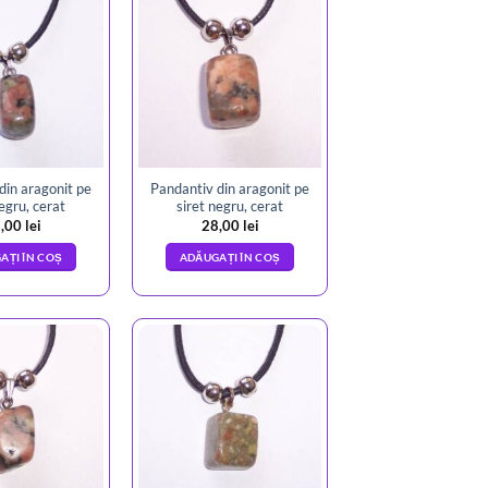
din aragonit pe
Pandantiv din aragonit pe
negru, cerat
siret negru, cerat
,00
lei
28,00
lei
AȚI ÎN COȘ
ADĂUGAȚI ÎN COȘ