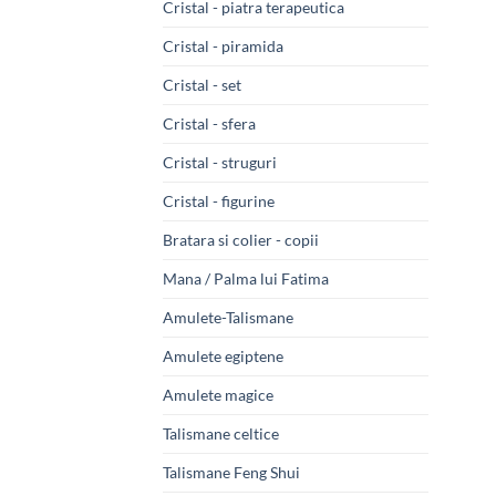
Cristal - piatra terapeutica
Cristal - piramida
Cristal - set
Cristal - sfera
Cristal - struguri
Cristal - figurine
Bratara si colier - copii
Mana / Palma lui Fatima
Amulete-Talismane
Amulete egiptene
Amulete magice
Talismane celtice
Talismane Feng Shui