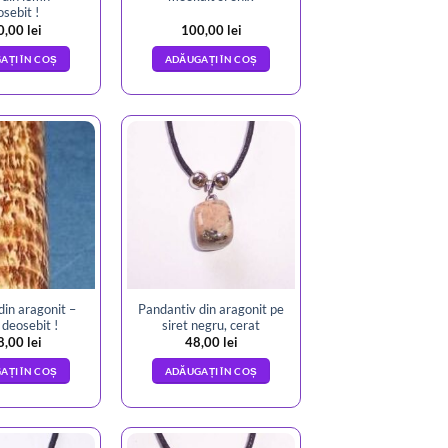
sebit !
0,00
lei
100,00
lei
AȚI ÎN COȘ
ADĂUGAȚI ÎN COȘ
in aragonit –
Pandantiv din aragonit pe
deosebit !
siret negru, cerat
8,00
lei
48,00
lei
AȚI ÎN COȘ
ADĂUGAȚI ÎN COȘ