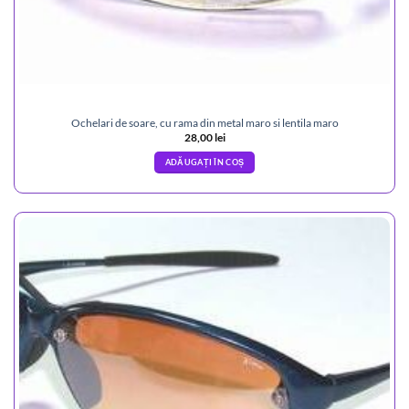
Ochelari de soare, cu rama din metal maro si lentila maro
28,00
lei
ADĂUGAȚI ÎN COȘ