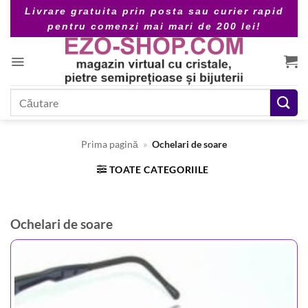
Skip
Livrare gratuita prin posta sau curier rapid
to
pentru comenzi mai mari de 200 lei!
content
Caută
după:
Prima pagină
»
Ochelari de soare
TOATE CATEGORIILE
Ochelari de soare