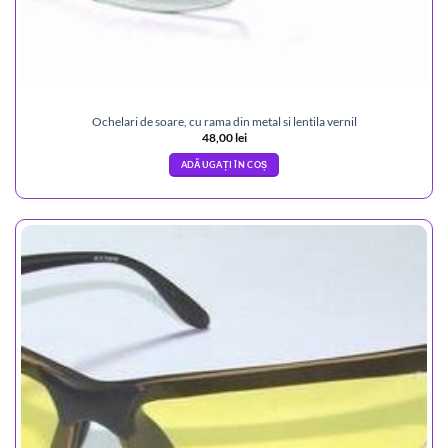
Ochelari de soare, cu rama din metal si lentila vernil
48,00
lei
ADĂUGAȚI ÎN COȘ