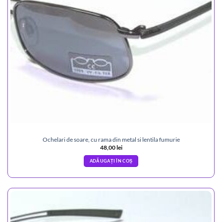
Ochelari de soare, cu rama din metal si lentila fumurie
48,00
lei
ADĂUGAȚI ÎN COȘ