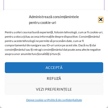
Administrează consimțămintele
Ochelari de soare, cu rama visinie si lentila fumurie
pentru cookie-uri
28,00
lei
ADĂUGAȚI ÎN COȘ
Pentru a oferi cea mai bună experiență, folosim tehnologii, cum ar fi cookie-uri,
pentru a stoca și/sau accesa informațiile despre dispozitive. Consimțământul
pentru aceste tehnologii ne permite să procesăm date, cum ar fi
comportamentul de navigare sau ID-uri unice pe acest site. Dacă nu îți dai
consimțământul sau îți retragi consimțământul dat poate avea afecte negative
asupra unor anumite funcționalități și funcții.
ACCEPTĂ
REFUZĂ
VEZI PREFERINȚELE
T
Despe cookie-uri
Politică de confidențialitate