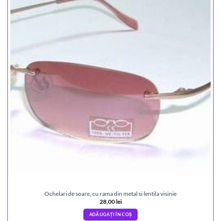
Ochelari de soare, cu rama din metal si lentila visinie
28,00
lei
ADĂUGAȚI ÎN COȘ