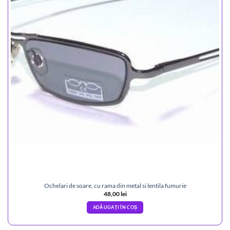
Ochelari de soare, cu rama din metal si lentila fumurie
48,00
lei
ADĂUGAȚI ÎN COȘ