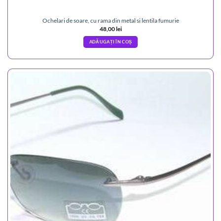
Ochelari de soare, cu rama din metal si lentila fumurie
48,00
lei
ADĂUGAȚI ÎN COȘ