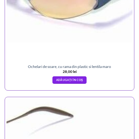
Ochelari de soare, cu rama din plastic si lentila maro
28,00
lei
ADĂUGAȚI ÎN COȘ