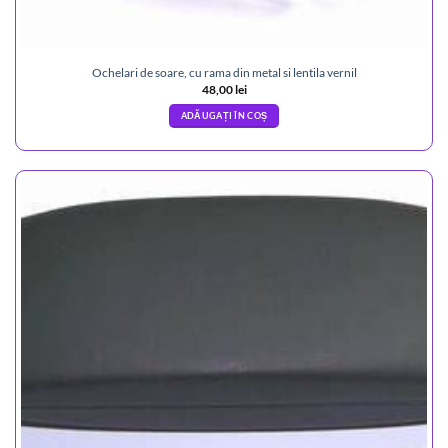
Ochelari de soare, cu rama din metal si lentila vernil
48,00
lei
ADĂUGAȚI ÎN COȘ