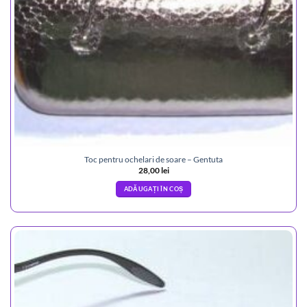
Toc pentru ochelari de soare – Gentuta
28,00
lei
ADĂUGAȚI ÎN COȘ