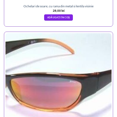
Ochelari de soare, cu rama din metal si lentila visinie
28,00
lei
ADĂUGAȚI ÎN COȘ