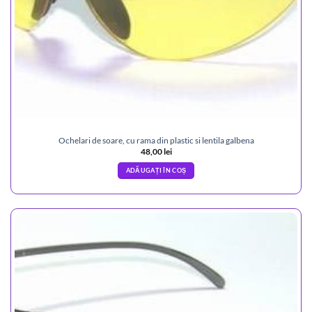
Ochelari de soare, cu rama din plastic si lentila galbena
48,00
lei
ADĂUGAȚI ÎN COȘ