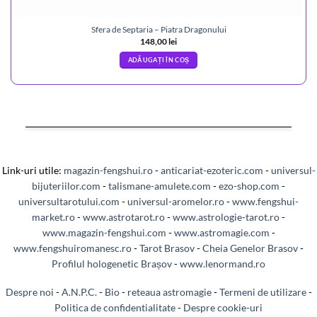
Sfera de Septaria – Piatra Dragonului
148,00
lei
ADĂUGAȚI ÎN COȘ
Link-uri utile:
magazin-fengshui.ro
-
anticariat-ezoteric.com
-
universul-
bijuteriilor.com
-
talismane-amulete.com
-
ezo-shop.com
-
universultarotului.com
-
universul-aromelor.ro
-
www.fengshui-
market.ro
-
www.astrotarot.ro
-
www.astrologie-tarot.ro
-
www.magazin-fengshui.com
-
www.astromagie.com
-
www.fengshuiromanesc.ro
-
Tarot Brasov
-
Cheia Genelor Brasov
-
Profilul hologenetic Brașov
-
www.lenormand.ro
Despre noi
-
A.N.P.C.
-
Bio
-
reteaua astromagie
-
Termeni de utilizare
-
Politica de confidentialitate
-
Despre cookie-uri