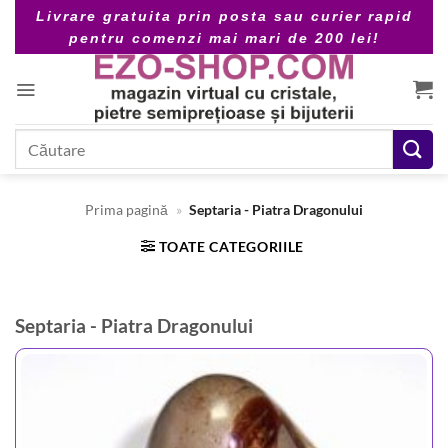
Skip
Livrare gratuita prin posta sau curier rapid
to
pentru comenzi mai mari de 200 lei!
content
Caută
după:
Prima pagină
»
Septaria - Piatra Dragonului
TOATE CATEGORIILE
Septaria - Piatra Dragonului