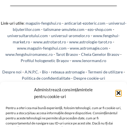
Link-uri utile:
magazin-fengshui.ro
-
anticariat-ezoteric.com
-
universul-
bijuteriilor.com
-
talismane-amulete.com
-
ezo-shop.com
-
universultarotului.com
-
universul-aromelor.ro
-
www.fengshui-
market.ro
-
www.astrotarot.ro
-
www.astrologie-tarot.ro
-
www.magazin-fengshui.com
-
www.astromagie.com
-
www.fengshuiromanesc.ro
-
Tarot Brasov
-
Cheia Genelor Brasov
-
Profilul hologenetic Brașov
-
www.lenormand.ro
Despre noi
-
A.N.P.C.
-
Bio
-
reteaua astromagie
-
Termeni de utilizare
-
Politica de confidentialitate
-
Despre cookie-uri
Administrează consimțămintele
Livrare si plata
-
Reclamatii si retur
-
Politica de rezolvare a reclamatiilor
pentru cookie-uri
-
Reciclare
-
Identificare firma
-
Retragere din contract
Pentru a oferi cea mai bună experiență, folosim tehnologii, cum ar fi cookie-uri,
pentru a stoca și/sau accesa informațiile despre dispozitive. Consimțământul
pentru aceste tehnologii ne permite să procesăm date, cum ar fi
comportamentul de navigare sau ID-uri unice pe acest site. Dacă nu îți dai