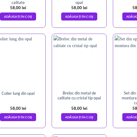
calitate
opal
58,00
lei
58,00
lei
58
ADĂUGAȚI ÎN COȘ
ADĂUGAȚI ÎN COȘ
ADĂUG
Breloc din metal de
Set din 
Colier lung din opal
calitate cu cristal tip opal
montura 
c
58,00
lei
58,00
lei
58
ADĂUGAȚI ÎN COȘ
ADĂUGAȚI ÎN COȘ
ADĂUG