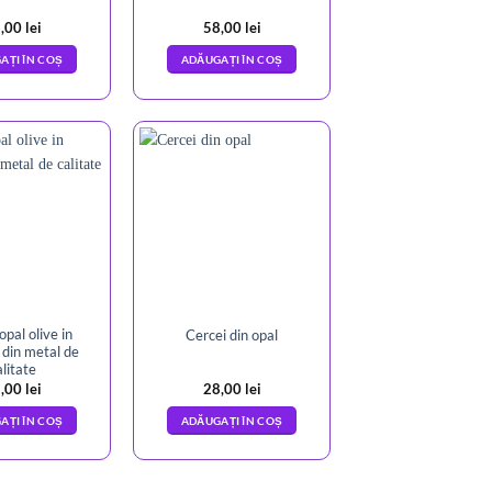
,00
lei
58,00
lei
AȚI ÎN COȘ
ADĂUGAȚI ÎN COȘ
opal olive in
Cercei din opal
din metal de
alitate
,00
lei
28,00
lei
AȚI ÎN COȘ
ADĂUGAȚI ÎN COȘ