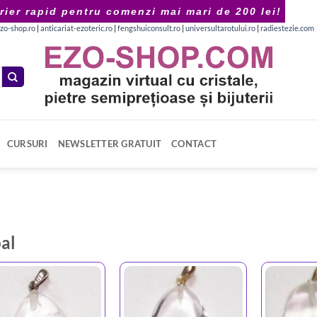
rier rapid pentru comenzi mai mari de 200 lei!
zo-shop.ro
|
anticariat-ezoteric.ro
|
fengshuiconsult.ro
|
universultarotului.ro
|
radiestezie.com
CURSURI
NEWSLETTER GRATUIT
CONTACT
al