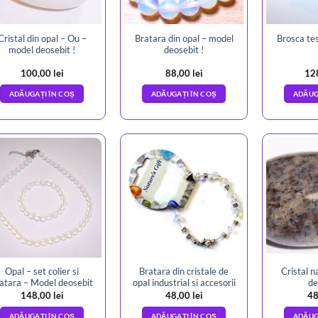
Cristal din opal – Ou –
Bratara din opal – model
Brosca tes
model deosebit !
deosebit !
100,00
lei
88,00
lei
12
ADĂUGAȚI ÎN COȘ
ADĂUGAȚI ÎN COȘ
ADĂUG
Opal – set colier si
Bratara din cristale de
Cristal n
atara – Model deosebit
opal industrial si accesorii
de
148,00
lei
48,00
lei
48
ADĂUGAȚI ÎN COȘ
ADĂUGAȚI ÎN COȘ
ADĂUG