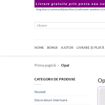
Skip
Livrare gratuita prin posta sau cu
to
feng.shui.ro
|
universulbijuteriilor.ro
|
talismane-amulete.ro
|
e
content
Caută
după:
HOME
BONUS
AJUTOR
LIVRARE ȘI PLATĂ
Prima pagină
»
Opal
Op
CATEGORII DE PRODUSE
Noutati
Decoratiuni interioare