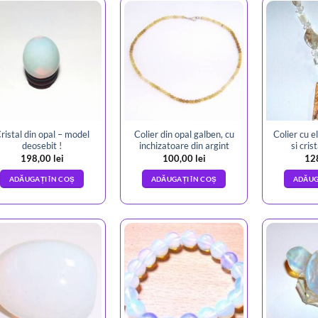
ristal din opal – model
Colier din opal galben, cu
Colier cu 
deosebit !
inchizatoare din argint
si cris
198,00
lei
100,00
lei
12
ADĂUGAȚI ÎN COȘ
ADĂUGAȚI ÎN COȘ
ADĂUG