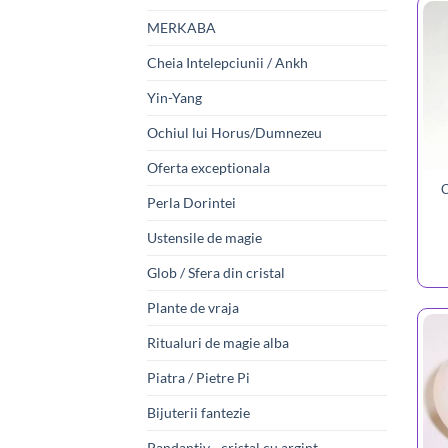
MERKABA
Cheia Intelepciunii / Ankh
Yin-Yang
Ochiul lui Horus/Dumnezeu
Oferta exceptionala
C
Perla Dorintei
Ustensile de magie
Glob / Sfera din cristal
Plante de vraja
Ritualuri de magie alba
Piatra / Pietre Pi
Bijuterii fantezie
Pandantiv - cristal cu argint