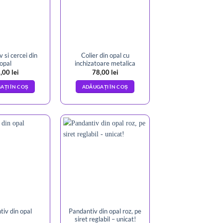
 si cercei din
Colier din opal cu
opal
inchizatoare metalica
,00
lei
78,00
lei
AȚI ÎN COȘ
ADĂUGAȚI ÎN COȘ
Pandantiv din opal roz, pe
iv din opal
siret reglabil – unicat!