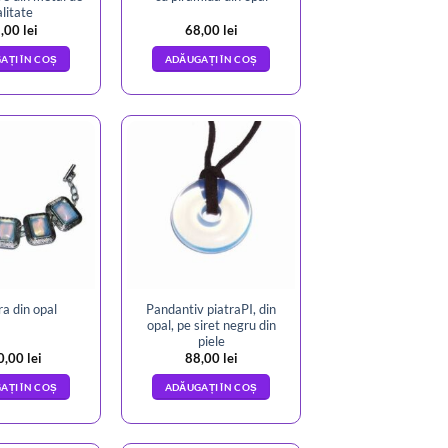
alitate
,00
lei
68,00
lei
AȚI ÎN COȘ
ADĂUGAȚI ÎN COȘ
Pandantiv piatraPI, din
a din opal
opal, pe siret negru din
piele
0,00
lei
88,00
lei
AȚI ÎN COȘ
ADĂUGAȚI ÎN COȘ