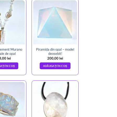
element Murano
Piramida din opal – model
tale de opal
deosebit!
8,00
lei
200,00
lei
AȚI ÎN COȘ
ADĂUGAȚI ÎN COȘ