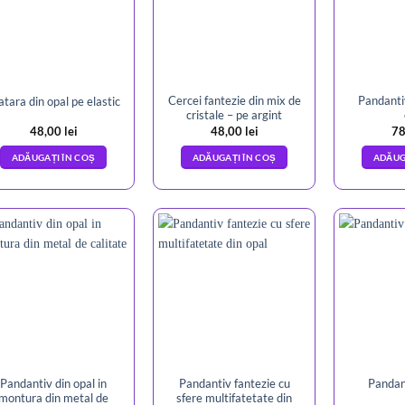
Cercei fantezie din mix de
Pandantiv
atara din opal pe elastic
cristale – pe argint
48,00
lei
48,00
lei
78
ADĂUGAȚI ÎN COȘ
ADĂUGAȚI ÎN COȘ
ADĂUG
Pandantiv din opal in
Pandantiv fantezie cu
Pandant
montura din metal de
sfere multifatetate din