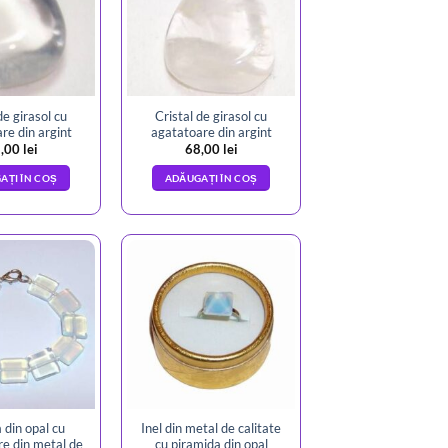
de girasol cu
Cristal de girasol cu
re din argint
agatatoare din argint
,00
lei
68,00
lei
AȚI ÎN COȘ
ADĂUGAȚI ÎN COȘ
 din opal cu
Inel din metal de calitate
re din metal de
cu piramida din opal