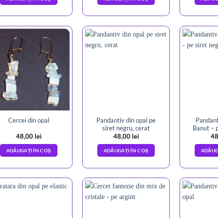
Pandantiv din opal pe
Pandanti
Cercei din opal
siret negru, cerat
Banut – p
48,00
lei
48,00
lei
48
ADĂUGAȚI ÎN COȘ
ADĂUGAȚI ÎN COȘ
ADĂUG