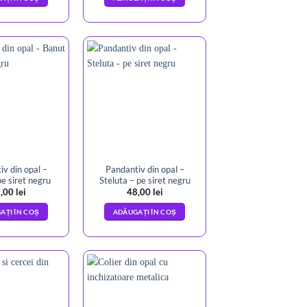
v din opal –
Pandantiv din opal –
e siret negru
Steluta – pe siret negru
,00
lei
48,00
lei
AȚI ÎN COȘ
ADĂUGAȚI ÎN COȘ