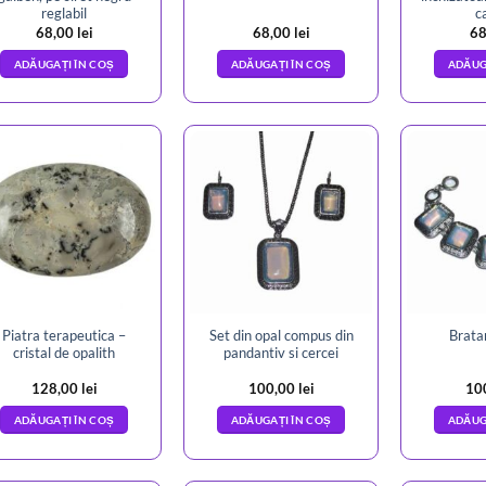
reglabil
c
68,00
lei
68,00
lei
68
ADĂUGAȚI ÎN COȘ
ADĂUGAȚI ÎN COȘ
ADĂUG
Piatra terapeutica –
Set din opal compus din
Bratar
cristal de opalith
pandantiv si cercei
128,00
lei
100,00
lei
10
ADĂUGAȚI ÎN COȘ
ADĂUGAȚI ÎN COȘ
ADĂUG