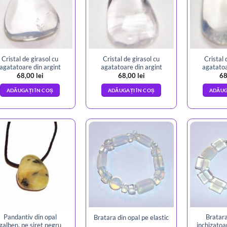
Cristal de girasol cu
Cristal de girasol cu
Cristal 
agatatoare din argint
agatatoare din argint
agatatoa
68,00
lei
68,00
lei
68
ADĂUGAȚI ÎN COȘ
ADĂUGAȚI ÎN COȘ
ADĂUG
Pandantiv din opal
Bratara
Bratara din opal pe elastic
galben, pe siret negru
inchizatoa