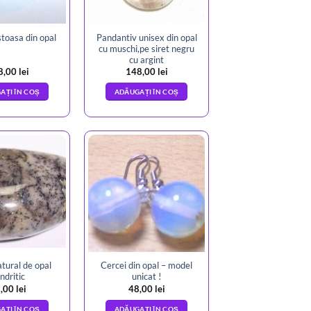
Pandantiv unisex din opal
toasa din opal
cu muschi,pe siret negru
cu argint
8,00
lei
148,00
lei
AȚI ÎN COȘ
ADĂUGAȚI ÎN COȘ
atural de opal
Cercei din opal – model
ndritic
unicat !
,00
lei
48,00
lei
AȚI ÎN COȘ
ADĂUGAȚI ÎN COȘ