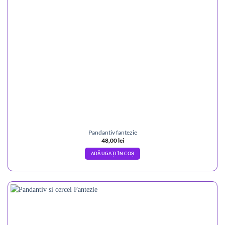
Pandantiv fantezie
48,00
lei
ADĂUGAȚI ÎN COȘ