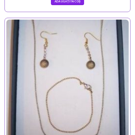
ADĂUGAȚI ÎN COȘ