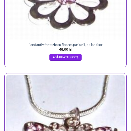
Pandantiv fantezie cu floarea pasiunii, pe lantisor
48,00
lei
ADĂUGAȚI ÎN COȘ