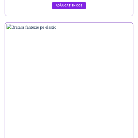
ADĂUGAȚI ÎN COȘ