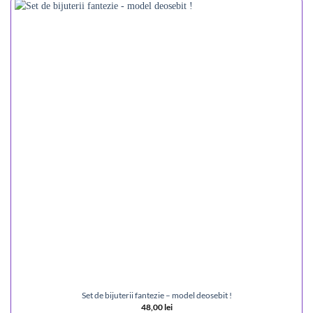
Set de bijuterii fantezie – model deosebit !
48,00
lei