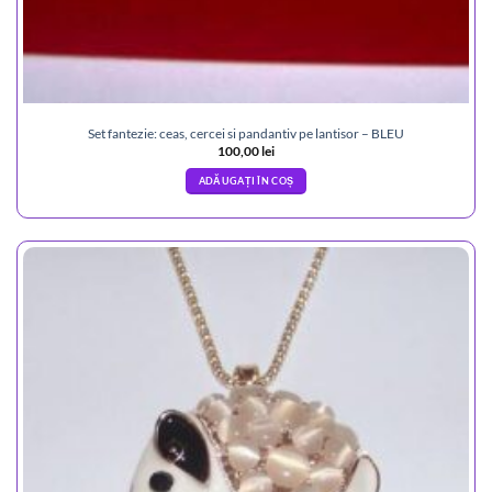
Set fantezie: ceas, cercei si pandantiv pe lantisor – BLEU
100,00
lei
ADĂUGAȚI ÎN COȘ