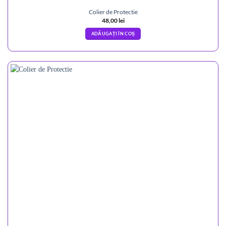
Colier de Protectie
48,00
lei
ADĂUGAȚI ÎN COȘ