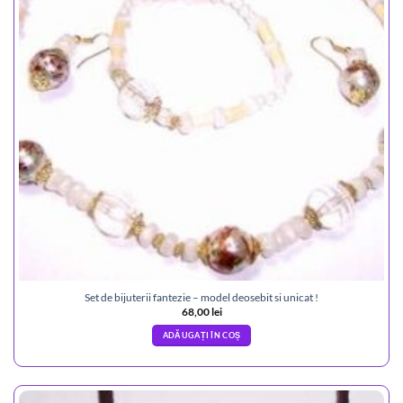
Set de bijuterii fantezie – model deosebit si unicat !
68,00
lei
ADĂUGAȚI ÎN COȘ