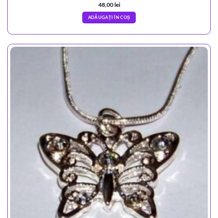
48,00
lei
ADĂUGAȚI ÎN COȘ