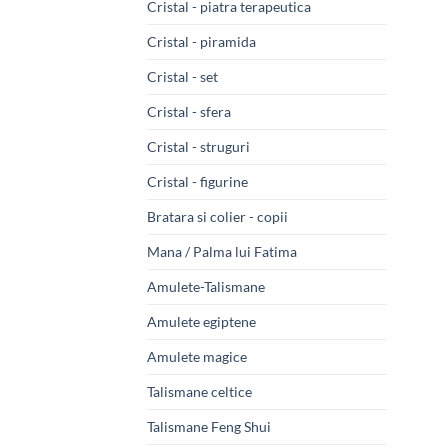
Cristal - piatra terapeutica
Cristal - piramida
Cristal - set
Cristal - sfera
Cristal - struguri
Cristal - figurine
Bratara si colier - copii
Mana / Palma lui Fatima
Amulete-Talismane
Amulete egiptene
Amulete magice
Talismane celtice
Talismane Feng Shui