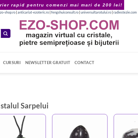
rier rapid pentru comenzi mai mari de 200 lei!
zo-shop.ro
|
anticariat-ezoteric.ro
|
fengshuiconsult.ro
|
universultarotului.ro
|
radiestezie.com
CURSURI
NEWSLETTER GRATUIT
CONTACT
istalul Sarpelui