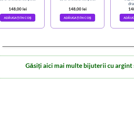
dra
148,00
lei
148,00
lei
14
ADĂUGAȚI ÎN COȘ
ADĂUGAȚI ÎN COȘ
ADĂUG
Găsiți aici mai multe bijuterii cu argint