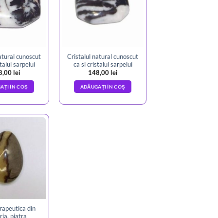
atural cunoscut
Cristalul natural cunoscut
stalul sarpelui
ca si cristalul sarpelui
8,00
lei
148,00
lei
AȚI ÎN COȘ
ADĂUGAȚI ÎN COȘ
rapeutica din
ria, piatra