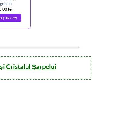
gonului
8,00
lei
AȚI ÎN COȘ
 și
Cristalul Șarpelui