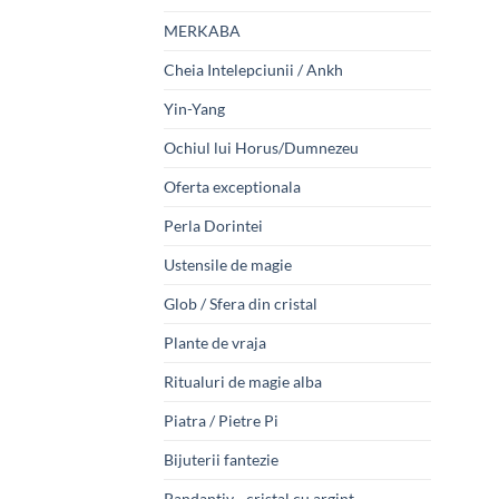
MERKABA
Cheia Intelepciunii / Ankh
Yin-Yang
Ochiul lui Horus/Dumnezeu
Oferta exceptionala
Perla Dorintei
Ustensile de magie
Glob / Sfera din cristal
Plante de vraja
Ritualuri de magie alba
Piatra / Pietre Pi
Bijuterii fantezie
Pandantiv - cristal cu argint