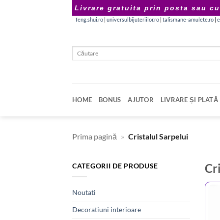
Skip
Livrare gratuita prin posta sau cu
to
feng.shui.ro
|
universulbijuteriilor.ro
|
talismane-amulete.ro
|
e
content
Caută
după:
HOME
BONUS
AJUTOR
LIVRARE ȘI PLATĂ
Prima pagină
»
Cristalul Sarpelui
Cr
CATEGORII DE PRODUSE
Noutati
Decoratiuni interioare