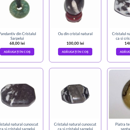
Pandantiv din Cristalul
Cristalul n
Ou din cristal natural
Sarpelui
ca si cri
68,00
lei
100,00
lei
14
ADĂUGAȚI ÎN COȘ
ADĂUGAȚI ÎN COȘ
ADĂUG
istalul natural cunoscut
Cristalul natural cunoscut
Piatra te
ca si cristalul sarpelui
ca si cristalul sarpelui
septa