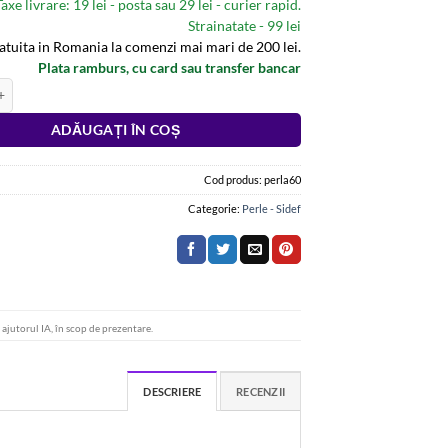
Taxe livrare: 19 lei - posta sau 29 lei - curier rapid.
Strainatate - 99 lei
ratuita in Romania la comenzi mai mari de 200 lei.
Plata ramburs, cu card sau transfer bancar
atara cu Perlele Fericirii
:
ADĂUGAȚI ÎN COȘ
Cod produs:
perla60
Categorie:
Perle - Sidef
u ajutorul IA, în scop de prezentare.
DESCRIERE
RECENZII