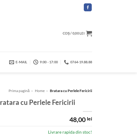
COȘ /
0,00
LEI
E-MAIL
9:00 - 17:00
0764-19.88.88
Prima pagină
»
Home
»
Bratara cu Perlele Fericirii
ratara cu Perlele Fericirii
48,00
lei
Livrare rapida din stoc!