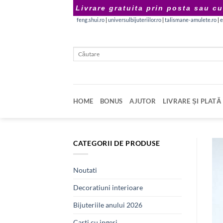
Skip
Livrare gratuita prin posta sau cu
to
feng.shui.ro
|
universulbijuteriilor.ro
|
talismane-amulete.ro
|
e
content
Caută
după:
HOME
BONUS
AJUTOR
LIVRARE ȘI PLATĂ
CATEGORII DE PRODUSE
Noutati
Decoratiuni interioare
Bijuteriile anului 2026
Carti cu ingeri