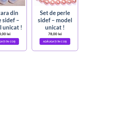
ara din
Set de perle
e sidef –
sidef – model
 unicat !
unicat !
8,00
lei
78,00
lei
AȚI ÎN COȘ
ADĂUGAȚI ÎN COȘ