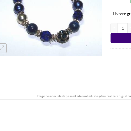
Livrare g
Cantitate Br
Alternative
Imaginile și textele de pe acest site sunt editate și/sau realizate digital c