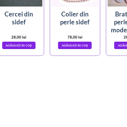
Cercei din
Colier din
Brat
sidef
perle sidef
perl
model
28,00
lei
78,00
lei
2
ADĂUGAȚI ÎN COȘ
ADĂUGAȚI ÎN COȘ
ADĂUG