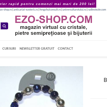
rier rapid pentru comenzi mai mari de 200 lei!
zo-shop.ro
|
anticariat-ezoteric.ro
|
fengshuiconsult.ro
|
universultarotului.ro
|
radiestezie.com
CURSURI
NEWSLETTER GRATUIT
CONTACT
B