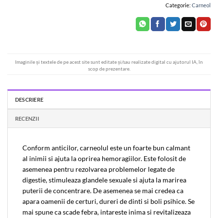
Categorie:
Carneol
Imaginile și textele de pe acest site sunt editate și/sau realizate digital cu ajutorul IA, în
scop de prezentare.
DESCRIERE
RECENZII
Conform anticilor, carneolul este un foarte bun calmant
al inimii si ajuta la oprirea hemoragiilor. Este folosit de
asemenea pentru rezolvarea problemelor legate de
digestie, stimuleaza glandele sexuale si ajuta la marirea
puterii de concentrare. De asemenea se mai credea ca
apara oamenii de certuri, dureri de dinti si boli psihice. Se
mai spune ca scade febra, intareste inima si revitalizeaza