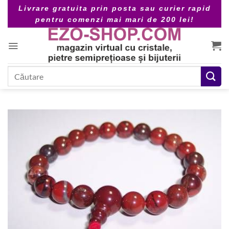
Skip
Livrare gratuita prin posta sau curier rapid
to
pentru comenzi mai mari de 200 lei!
content
Caută
după: