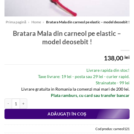
Prima pagină
»
Home
»
Bratara Mala din carneol pe elastic – model deosebit !
Bratara Mala din carneol pe elastic –
model deosebit !
138,00
lei
Livrare rapida din stoc!
Taxe livrare: 19 lei - posta sau 29 lei - curier rapid.
Strainatate - 99 lei
Livrare gratuita in Romania la comenzi mai mari de 200 lei.
Plata ramburs, cu card sau transfer bancar
Cantitate Bratara Mala din carneol pe elastic - model deosebit !
Alternative:
ADĂUGAȚI ÎN COȘ
Cod produs:
carneol121