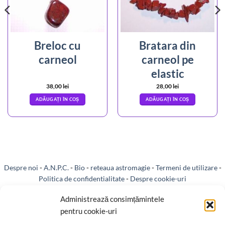
Breloc cu
Bratara din
carneol
carneol pe
elastic
38,00
lei
28,00
lei
ADĂUGAȚI ÎN COȘ
ADĂUGAȚI ÎN COȘ
Despre noi
-
A.N.P.C.
-
Bio
-
reteaua astromagie
-
Termeni de utilizare
-
Politica de confidentialitate
-
Despre cookie-uri
Livrare si plata
-
Reclamatii si retur
-
Politica de rezolvare a reclamatiilor
Administrează consimțămintele
pentru cookie-uri
-
Reciclare
-
Identificare firma
-
Retragere din contract