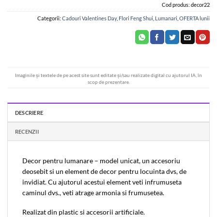
Cod produs:
decor22
Categorii:
Cadouri Valentines Day
,
Flori Feng Shui
,
Lumanari
,
OFERTA lunii
Imaginile și textele de pe acest site sunt editate și/sau realizate digital cu ajutorul IA, în
scop de prezentare.
DESCRIERE
RECENZII
Decor pentru lumanare – model unicat, un accesoriu
deosebit si un element de decor pentru locuinta dvs, de
invidiat. Cu ajutorul acestui element veti infrumuseta
caminul dvs., veti atrage armonia si frumusetea.
Realizat din plastic si accesorii artificiale.