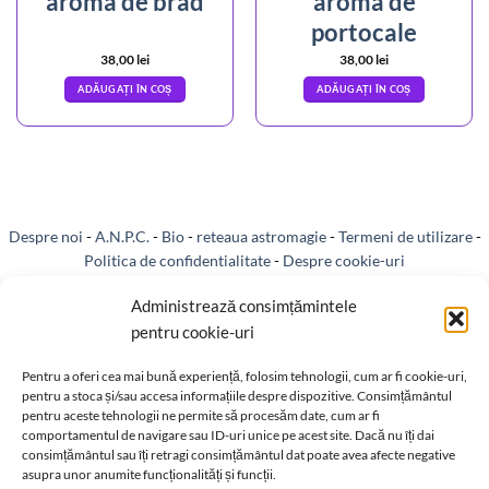
aroma de brad
aroma de
portocale
38,00
lei
38,00
lei
ADĂUGAȚI ÎN COȘ
ADĂUGAȚI ÎN COȘ
Despre noi
-
A.N.P.C.
-
Bio
-
reteaua astromagie
-
Termeni de utilizare
-
Politica de confidentialitate
-
Despre cookie-uri
Livrare si plata
-
Reclamatii si retur
-
Politica de rezolvare a reclamatiilor
Administrează consimțămintele
pentru cookie-uri
-
Reciclare
-
Identificare firma
-
Retragere din contract
Pentru a oferi cea mai bună experiență, folosim tehnologii, cum ar fi cookie-uri,
pentru a stoca și/sau accesa informațiile despre dispozitive. Consimțământul
pentru aceste tehnologii ne permite să procesăm date, cum ar fi
comportamentul de navigare sau ID-uri unice pe acest site. Dacă nu îți dai
consimțământul sau îți retragi consimțământul dat poate avea afecte negative
Informatii legale:
asupra unor anumite funcționalități și funcții.