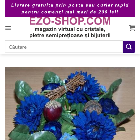
Skip
Livrare gratuita prin posta sau curier rapid
to
pentru comenzi mai mari de 200 lei!
content
Caută
după: