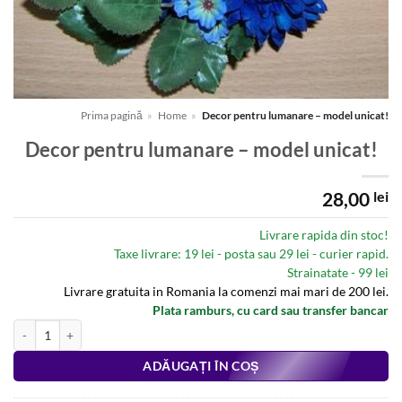
Prima pagină
»
Home
»
Decor pentru lumanare – model unicat!
Decor pentru lumanare – model unicat!
28,00
lei
Livrare rapida din stoc!
Taxe livrare: 19 lei - posta sau 29 lei - curier rapid.
Strainatate - 99 lei
Livrare gratuita in Romania la comenzi mai mari de 200 lei.
Plata ramburs, cu card sau transfer bancar
Cantitate Decor pentru lumanare - model unicat!
Alternative:
ADĂUGAȚI ÎN COȘ