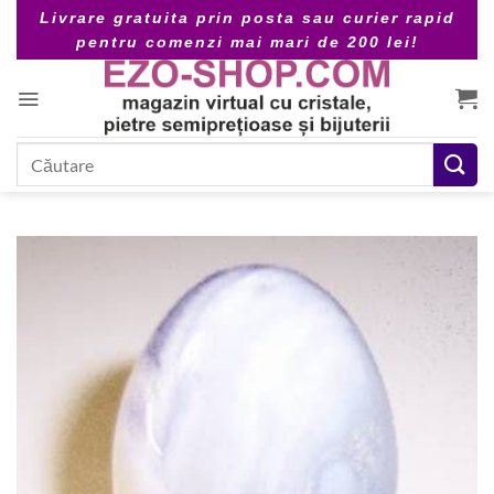
Skip
Livrare gratuita prin posta sau curier rapid
to
pentru comenzi mai mari de 200 lei!
content
Caută
după: