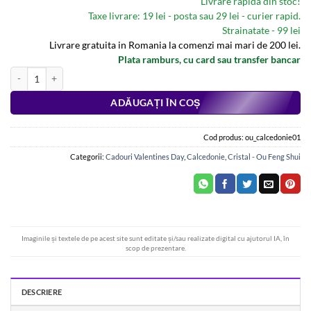
Livrare rapida din stoc!
Taxe livrare: 19 lei - posta sau 29 lei - curier rapid.
Strainatate - 99 lei
Livrare gratuita in Romania la comenzi mai mari de 200 lei.
Plata ramburs, cu card sau transfer bancar
Cantitate Ou Feng Shui din calcedonie bleu - model deosebit !
Alternative:
ADĂUGAȚI ÎN COȘ
Cod produs:
ou_calcedonie01
Categorii:
Cadouri Valentines Day
,
Calcedonie
,
Cristal - Ou Feng Shui
Imaginile și textele de pe acest site sunt editate și/sau realizate digital cu ajutorul IA, în
scop de prezentare.
DESCRIERE