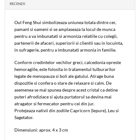
RECENZII
Oul Feng Shui simbolizeaza uniunea totala dintre cer,
pamant si oameni si se amplaseaza la locul de munca
pentru a va imbunatati si armoniza relatiile cu colegii,
partenerii de afaceri, superiorii si clientii sau in locuinta,
in sufragerie, pentru a imbunatati armonia in familie.
Conform credintelor vechilor greci, calcedonia opreste
hemoragiile, este folosita in tratamentul tulburarilor
legate de menopauza si boli ale gatului. Atrage buna
dispozitie si confera o stare de relaxare si calm. De
asemenea se mai spunea despre acest cristal ca detine
puteri afrodiziace si ajuta purtatorul sa devina mai
atragator si fermecator pentru cei din jur.
Protejeaza nativii din zodiile Capricorn (Iepure), Leu si
Sagetator.
Dimensiuni: aprox. 4 x 3 cm