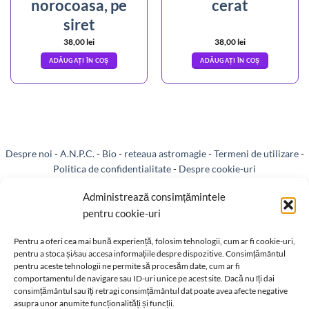
norocoasa, pe
cerat
siret
38,00
lei
38,00
lei
ADĂUGAȚI ÎN COȘ
ADĂUGAȚI ÎN COȘ
Despre noi
-
A.N.P.C.
-
Bio
-
reteaua astromagie
-
Termeni de utilizare
-
Politica de confidentialitate
-
Despre cookie-uri
Administrează consimțămintele
Livrare si plata
-
Reclamatii si retur
-
Politica de rezolvare a reclamatiilor
pentru cookie-uri
-
Reciclare
-
Identificare firma
-
Retragere din contract
Pentru a oferi cea mai bună experiență, folosim tehnologii, cum ar fi cookie-uri,
pentru a stoca și/sau accesa informațiile despre dispozitive. Consimțământul
pentru aceste tehnologii ne permite să procesăm date, cum ar fi
comportamentul de navigare sau ID-uri unice pe acest site. Dacă nu îți dai
consimțământul sau îți retragi consimțământul dat poate avea afecte negative
Informatii legale:
asupra unor anumite funcționalități și funcții.