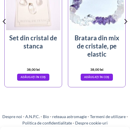
Set din cristal de
Bratara din mix
stanca
de cristale, pe
elastic
38,00
lei
38,00
lei
ADĂUGAȚI ÎN COȘ
ADĂUGAȚI ÎN COȘ
Despre noi
-
A.N.P.C.
-
Bio
-
reteaua astromagie
-
Termeni de utilizare
-
Politica de confidentialitate
-
Despre cookie-uri