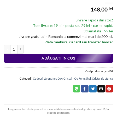
148,00
lei
Livrare rapida din stoc!
Taxe livrare: 19 lei - posta sau 29 lei - curier rapid.
Strainatate - 99 lei
Livrare gratuita in Romania la comenzi mai mari de 200 lei.
Plata ramburs, cu card sau transfer bancar
Cantitate Ou Feng Shui din cristal de stanca - model deosebit !
Alternative:
ADĂUGAȚI ÎN COȘ
Cod produs:
ou_crst02
Categorii:
Cadouri Valentines Day
,
Cristal - Ou Feng Shui
,
Cristal de stanca
Imaginile și textele de pe acest site sunt editate și/sau realizate digital cu ajutorul IA, în
scop de prezentare.