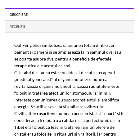
DESCRIERE
RECENZII
Oul Feng Shui simbolizeaza uniunea totala dintre cer,
pamant si oameni si se amplaseaza la in saminul dvs. sau
se poarta asupra dvs. pentru a beneficia de efectele
terapeutice ale acestui cristal.
Cristalul de stanca este considerat de catre terapeuti
„medicul generalist” al organismului. Se spune ca
revitalizeaza organismul, neutralizeaza radiatiile si este
folosit in tratarea afectiunilor stomacului si inimii.
Intareste comunicarea cu supraconstientul si amplifica
energia. Se utilizeaza si la vizualizarea viitorului.
Civilizatiile rasaritene numeau acest cristal si ” cuart” si il
considerau a fi o piatra a rabdarii si a perfectiunii, iar in
Tibet era folosit ca leac in tratarea ranilor. Sferele de
cristal erau folosite in ritualuri si vrajitorii, iar pentru