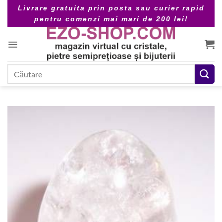
Skip
Livrare gratuita prin posta sau curier rapid
to
pentru comenzi mai mari de 200 lei!
content
Caută
după: