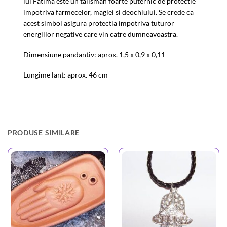
lui Fatima este un talisman foarte puternic de protectie
impotriva farmecelor, magiei si deochiului. Se crede ca
acest simbol asigura protectia impotriva tuturor
energiilor negative care vin catre dumneavoastra.
Dimensiune pandantiv: aprox. 1,5 x 0,9 x 0,11
Lungime lant: aprox. 46 cm
PRODUSE SIMILARE