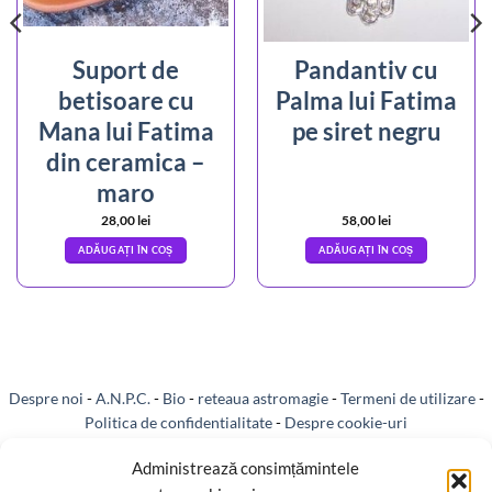
Suport de
Pandantiv cu
betisoare cu
Palma lui Fatima
Mana lui Fatima
pe siret negru
din ceramica –
maro
28,00
lei
58,00
lei
ADĂUGAȚI ÎN COȘ
ADĂUGAȚI ÎN COȘ
Despre noi
-
A.N.P.C.
-
Bio
-
reteaua astromagie
-
Termeni de utilizare
-
Politica de confidentialitate
-
Despre cookie-uri
Livrare si plata
-
Reclamatii si retur
-
Politica de rezolvare a reclamatiilor
Administrează consimțămintele