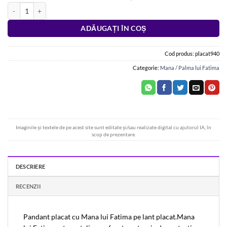
Cantitate Pandant cu Mana lui Fatima pe lant placat
Alternative:
ADĂUGAȚI ÎN COȘ
Cod produs:
placat940
Categorie:
Mana / Palma lui Fatima
Imaginile și textele de pe acest site sunt editate și/sau realizate digital cu ajutorul IA, în
scop de prezentare.
DESCRIERE
RECENZII
Pandant placat cu Mana lui Fatima pe lant placat.Mana