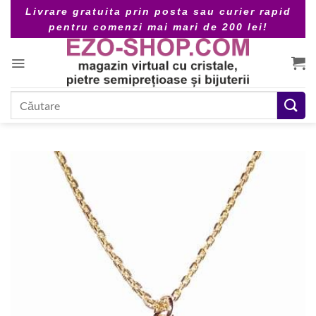
Skip
Livrare gratuita prin posta sau curier rapid
to
pentru comenzi mai mari de 200 lei!
content
Caută
după: