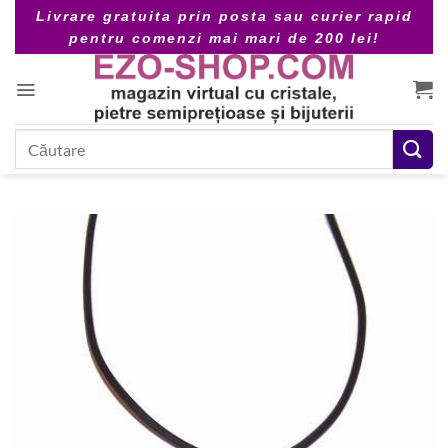
Skip
Livrare gratuita prin posta sau curier rapid
to
pentru comenzi mai mari de 200 lei!
content
Caută
după: