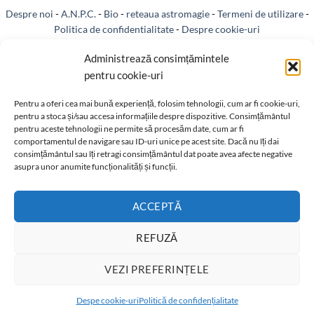
Despre noi
-
A.N.P.C.
-
Bio
-
reteaua astromagie
-
Termeni de utilizare
-
Politica de confidentialitate
-
Despre cookie-uri
Livrare si plata
-
Reclamatii si retur
-
Politica de rezolvare a reclamatiilor
Administrează consimțămintele
pentru cookie-uri
-
Reciclare
-
Identificare firma
-
Retragere din contract
Pentru a oferi cea mai bună experiență, folosim tehnologii, cum ar fi cookie-uri,
pentru a stoca și/sau accesa informațiile despre dispozitive. Consimțământul
pentru aceste tehnologii ne permite să procesăm date, cum ar fi
comportamentul de navigare sau ID-uri unice pe acest site. Dacă nu îți dai
consimțământul sau îți retragi consimțământul dat poate avea afecte negative
Informatii legale:
asupra unor anumite funcționalități și funcții.
ACCEPTĂ
REFUZĂ
VEZI PREFERINȚELE
Magazin virtual cu produse ezoterice, cristale, talismane, amulete,
T
pandantive, piramide, bijuterii sfere si coliere din diferite tipuri de cristal.
Despe cookie-uri
Politică de confidențialitate
Copyright 2026 ©
www.ezo-shop.com