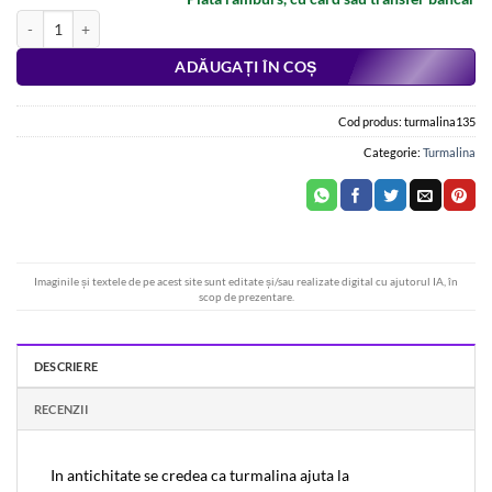
Cantitate Pandantiv din turmalina pe siret din cauciuc
Alternative:
ADĂUGAȚI ÎN COȘ
Cod produs:
turmalina135
Categorie:
Turmalina
Imaginile și textele de pe acest site sunt editate și/sau realizate digital cu ajutorul IA, în
scop de prezentare.
DESCRIERE
RECENZII
In antichitate se credea ca turmalina ajuta la