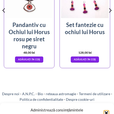
Pandantiv cu
Set fantezie cu
Ochiul lui Horus
ochiul lui Horus
rosu pe siret
negru
48,00
lei
128,00
lei
ADĂUGAȚI ÎN COȘ
ADĂUGAȚI ÎN COȘ
Despre noi
-
A.N.P.C.
-
Bio
-
reteaua astromagie
-
Termeni de utilizare
-
Politica de confidentialitate
-
Despre cookie-uri
Livrare si plata
-
Reclamatii si retur
-
Politica de rezolvare a reclamatiilor
Administrează consimțămintele