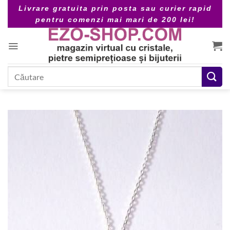
Skip
Livrare gratuita prin posta sau curier rapid
to
pentru comenzi mai mari de 200 lei!
content
Caută
după: