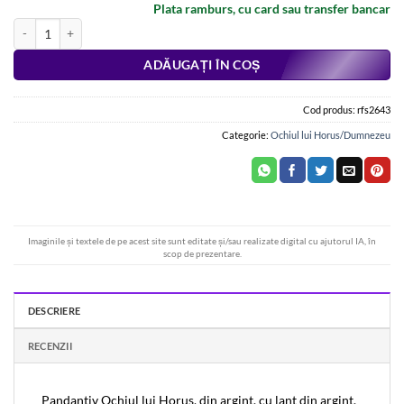
Plata ramburs, cu card sau transfer bancar
Cantitate Pandantiv Ochiul lui Horus, din argint, pentru copii
Alternative:
ADĂUGAȚI ÎN COȘ
Cod produs:
rfs2643
Categorie:
Ochiul lui Horus/Dumnezeu
Imaginile și textele de pe acest site sunt editate și/sau realizate digital cu ajutorul IA, în
scop de prezentare.
DESCRIERE
RECENZII
Pandantiv Ochiul lui Horus, din argint, cu lant din argint,