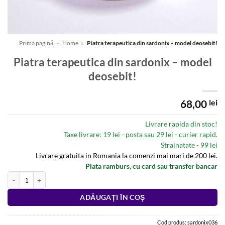
Prima pagină
»
Home
»
Piatra terapeutica din sardonix – model deosebit!
Piatra terapeutica din sardonix – model
deosebit!
68,00
lei
Livrare rapida din stoc!
Taxe livrare: 19 lei - posta sau 29 lei - curier rapid.
Strainatate - 99 lei
Livrare gratuita in Romania la comenzi mai mari de 200 lei.
Plata ramburs, cu card sau transfer bancar
Cantitate Piatra terapeutica din sardonix - model deosebit!
Alternative:
ADĂUGAȚI ÎN COȘ
Cod produs:
sardonix036