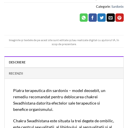
Categorie:
Sardonix
Imaginile și textele de pe acest site sunt editate și/sau realizate digital cu ajutorul IA, în
scop de prezentare.
DESCRIERE
RECENZII
Piatra terapeutica din sardonix – model deosebit, un
remediu recomandat pentru deblocarea chakrei
Swadhistana datorita efectelor sale terapeutice si
benefice organismului.
Chakra Swadhistana este situata la trei degete de ombilic,
este centrul sexualitatii, al libidoului, al senzualitatii si al