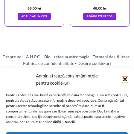
68,00
lei
48,00
lei
ADĂUGAȚI ÎN COȘ
ADĂUGAȚI ÎN COȘ
Despre noi
-
A.N.P.C.
-
Bio
-
reteaua astromagie
-
Termeni de utilizare
-
Politica de confidentialitate
-
Despre cookie-uri
Livrare si plata
-
Reclamatii si retur
-
Politica de rezolvare a reclamatiilor
Administrează consimțămintele
pentru cookie-uri
-
Reciclare
-
Identificare firma
-
Retragere din contract
Pentru a oferi cea mai bună experiență, folosim tehnologii, cum ar fi cookie-uri,
pentru a stoca și/sau accesa informațiile despre dispozitive. Consimțământul
pentru aceste tehnologii ne permite să procesăm date, cum ar fi
comportamentul de navigare sau ID-uri unice pe acest site. Dacă nu îți dai
consimțământul sau îți retragi consimțământul dat poate avea afecte negative
Informatii legale:
asupra unor anumite funcționalități și funcții.