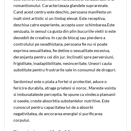
romantismului. Caracterizeaza glandele suprarenale.
Cand acest centru este deschis, persoana manifesta un
inalt simt artistic si un limbaj elevat. Este receptiva,
deschisa catre experiente, accepta usor schimbarea.Este
senzuala, in sensul ca gusta din plin bucuriile vietii si este
deosebit de creativa. In caz de blocaj sau pierdere a
controlului pe swadhistana, persoana fie nu-si poate
exprima sexualitatea, fie detine o sexualitate excesiva,
deranjanta pentru cei din jur. Inclinatii spre perversiuni,
frigiditate, inadaptibilitate, nesinceritate. Uneori cauta
substitute pentru frustrarile sale in consumul de droguri.
Sardonixul este o piata a fortei si protectiei, aduce o
fericire durabila, atrage prieteni si noroc. Mareste vointa
si imbunatateste perceptia. Se spune ca vindeca plamanii
si oasele, creste absorbtia substantelor nutritive. Este
cunoscut pentru capacitatea lui de a absorbi
negativitatea, de ancorarea energiei si purificarea
corpului.