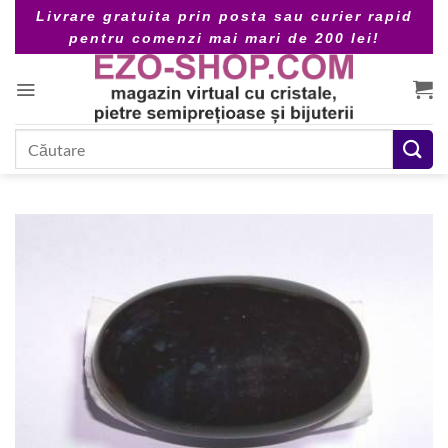
Skip
Livrare gratuita prin posta sau curier rapid
to
pentru comenzi mai mari de 200 lei!
content
Caută
după: