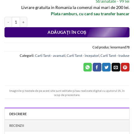
Strainatate - 99 lei
Livrare gratuita in Romania la comenzi mai mari de 200 lei.
Plata ramburs, cu card sau transfer bancar
Cantitate Secretele Destinului - set de Tarot Lenormand 78 cărți și broșur
Alternative:
ADĂUGAȚI ÎN COȘ
Cod produs:
lenormand78
Categorii:
Carti Tarot - avansati
,
Carti Tarot - incepatori
,
Carti Tarot - traduse
Imaginile și textele de pe acest site sunt editate și/sau realizate digital cu ajutorul IA, în
scop de prezentare.
DESCRIERE
RECENZII