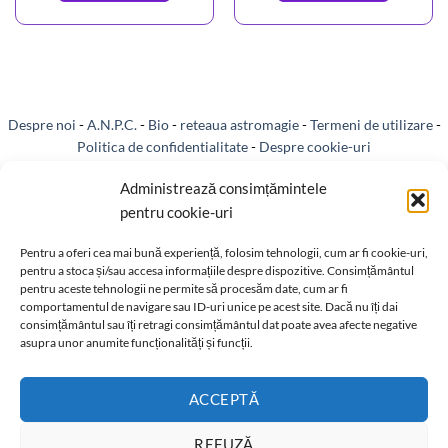
Despre noi
-
A.N.P.C.
-
Bio
-
reteaua astromagie
-
Termeni de utilizare
-
Politica de confidentialitate
-
Despre cookie-uri
Livrare si plata
-
Reclamatii si retur
-
Politica de rezolvare a reclamatiilor
Administrează consimțămintele
pentru cookie-uri
-
Reciclare
-
Identificare firma
-
Retragere din contract
Pentru a oferi cea mai bună experiență, folosim tehnologii, cum ar fi cookie-uri,
pentru a stoca și/sau accesa informațiile despre dispozitive. Consimțământul
pentru aceste tehnologii ne permite să procesăm date, cum ar fi
comportamentul de navigare sau ID-uri unice pe acest site. Dacă nu îți dai
consimțământul sau îți retragi consimțământul dat poate avea afecte negative
Informatii legale:
asupra unor anumite funcționalități și funcții.
ACCEPTĂ
REFUZĂ