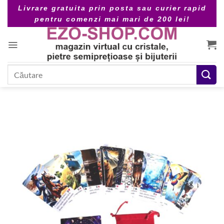
Skip
Livrare gratuita prin posta sau curier rapid
to
pentru comenzi mai mari de 200 lei!
content
Caută
după: