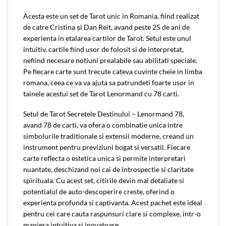
Acesta este un set de Tarot unic in Romania, fiind realizat
de catre Cristina și Dan Reit, avand peste 25 de ani de
experienta in etalarea cartilor de Tarot. Setul este unul
intuitiv, cartile fiind usor de folosit si de interpretat,
nefiind necesare notiuni prealabile sau abilitati speciale.
Pe fiecare carte sunt trecute cateva cuvinte cheie in limba
romana, ceea ce va va ajuta sa patrundeti foarte usor in
tainele acestui set de Tarot Lenormand cu 78 carti.
Setul de Tarot Secretele Destinului – Lenormand 78,
avand 78 de carti, va ofera o combinatie unica intre
simbolurile traditionale si extensii moderne, creand un
instrument pentru previziuni bogat si versatil. Fiecare
carte reflecta o estetica unica si permite interpretari
nuantate, deschizand noi cai de introspectie si claritate
spirituala. Cu acest set, citirile devin mai detaliate si
potentialul de auto-descoperire creste, oferind o
experienta profunda si captivanta. Acest pachet este ideal
pentru cei care cauta raspunsuri clare si complexe, intr-o
maniera intuitiva si inovatoare.