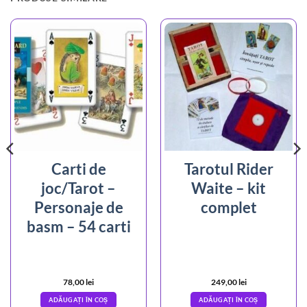
Carti de
Tarotul Rider
joc/Tarot –
Waite – kit
Personaje de
complet
basm – 54 carti
78,00
lei
249,00
lei
ADĂUGAȚI ÎN COȘ
ADĂUGAȚI ÎN COȘ