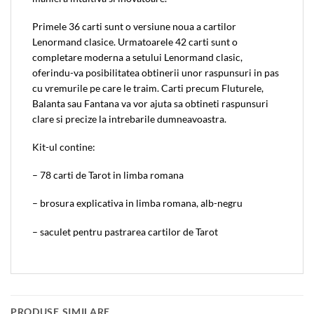
Primele 36 carti sunt o versiune noua a cartilor
Lenormand clasice. Urmatoarele 42 carti sunt o
completare moderna a setului Lenormand clasic,
oferindu-va posibilitatea obtinerii unor raspunsuri in pas
cu vremurile pe care le traim. Carti precum Fluturele,
Balanta sau Fantana va vor ajuta sa obtineti raspunsuri
clare si precize la intrebarile dumneavoastra.
Kit-ul contine:
– 78 carti de Tarot in limba romana
– brosura explicativa in limba romana, alb-negru
– saculet pentru pastrarea cartilor de Tarot
PRODUSE SIMILARE