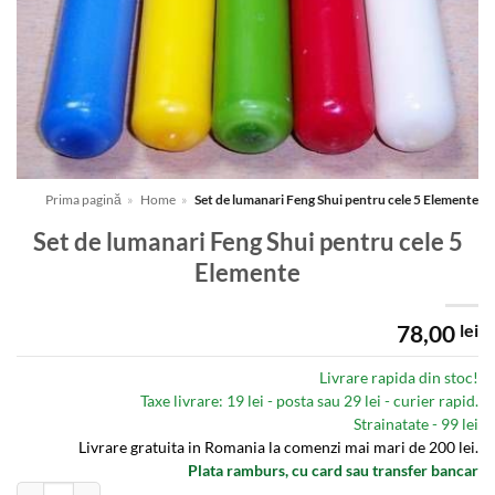
Prima pagină
»
Home
»
Set de lumanari Feng Shui pentru cele 5 Elemente
Set de lumanari Feng Shui pentru cele 5
Elemente
78,00
lei
Livrare rapida din stoc!
Taxe livrare: 19 lei - posta sau 29 lei - curier rapid.
Strainatate - 99 lei
Livrare gratuita in Romania la comenzi mai mari de 200 lei.
Plata ramburs, cu card sau transfer bancar
Cantitate Set de lumanari Feng Shui pentru cele 5 Elemente
Alternative: