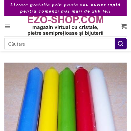
Skip
Livrare gratuita prin posta sau curier rapid
to
pentru comenzi mai mari de 200 lei!
content
Caută
după: