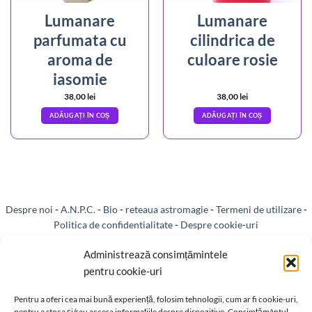
Lumanare
Lumanare
parfumata cu
cilindrica de
aroma de
culoare rosie
iasomie
38,00
lei
38,00
lei
ADĂUGAȚI ÎN COȘ
ADĂUGAȚI ÎN COȘ
Despre noi
-
A.N.P.C.
-
Bio
-
reteaua astromagie
-
Termeni de utilizare
-
Politica de confidentialitate
-
Despre cookie-uri
Livrare si plata
-
Reclamatii si retur
-
Politica de rezolvare a reclamatiilor
Administrează consimțămintele
pentru cookie-uri
-
Reciclare
-
Identificare firma
-
Retragere din contract
Pentru a oferi cea mai bună experiență, folosim tehnologii, cum ar fi cookie-uri,
pentru a stoca și/sau accesa informațiile despre dispozitive. Consimțământul