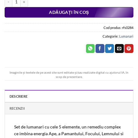
ADĂUGAȚI ÎN COȘ
Cod produs:
rfs0284
Categorie:
Lumanari
Imaginile și textele de pe acest site sunt editate și/sau realizate digital cu ajutorul IA, în
scop de prezentare.
DESCRIERE
RECENZII
Set de lumanari cu cele 5 elemente, un remediu complex
ce imbina energia Ape, a Pamantului, Focului, Lemnului si