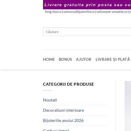
Skip
Livrare gratuita prin posta sau cu
to
feng.shui.ro
|
universulbijuteriilor.ro
|
talismane-amulete.ro
|
e
content
Caută
după:
HOME
BONUS
AJUTOR
LIVRARE ȘI PLATĂ
CATEGORII DE PRODUSE
Noutati
Decoratiuni interioare
Bijuteriile anului 2026
Carti cu ingeri