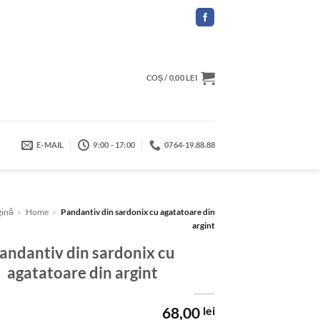
COȘ /
0,00
LEI
E-MAIL
9:00 - 17:00
0764-19.88.88
gină
»
Home
»
Pandantiv din sardonix cu agatatoare din
argint
andantiv din sardonix cu
agatatoare din argint
68,00
lei