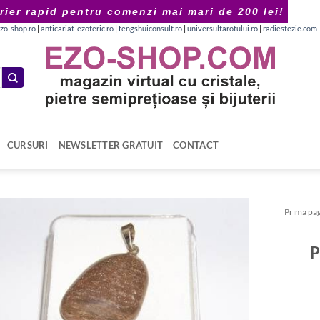
rier rapid pentru comenzi mai mari de 200 lei!
zo-shop.ro
|
anticariat-ezoteric.ro
|
fengshuiconsult.ro
|
universultarotului.ro
|
radiestezie.com
CURSURI
NEWSLETTER GRATUIT
CONTACT
Prima pa
P