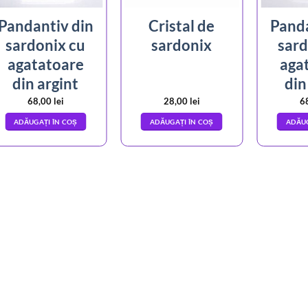
Pandantiv din
Cristal de
Panda
sardonix cu
sardonix
sard
agatatoare
aga
din argint
din
68,00
lei
28,00
lei
6
ADĂUGAȚI ÎN COȘ
ADĂUGAȚI ÎN COȘ
ADĂUG