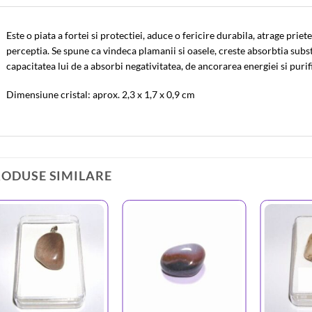
Este o piata a fortei si protectiei, aduce o fericire durabila, atrage prie
perceptia. Se spune ca vindeca plamanii si oasele, creste absorbtia subs
capacitatea lui de a absorbi negativitatea, de ancorarea energiei si purif
Dimensiune cristal: aprox. 2,3 x 1,7 x 0,9 cm
RODUSE SIMILARE