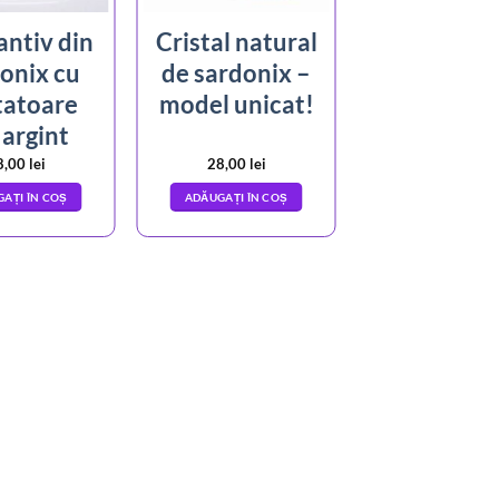
ntiv din
Cristal natural
onix cu
de sardonix –
tatoare
model unicat!
 argint
8,00
lei
28,00
lei
AȚI ÎN COȘ
ADĂUGAȚI ÎN COȘ