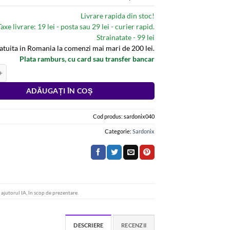
Livrare rapida din stoc!
Taxe livrare: 19 lei - posta sau 29 lei - curier rapid.
Strainatate - 99 lei
ratuita in Romania la comenzi mai mari de 200 lei.
Plata ramburs, cu card sau transfer bancar
ndantiv din sardonix cu agatatoare din argint
:
ADĂUGAȚI ÎN COȘ
Cod produs:
sardonix040
Categorie:
Sardonix
u ajutorul IA, în scop de prezentare.
DESCRIERE
RECENZII