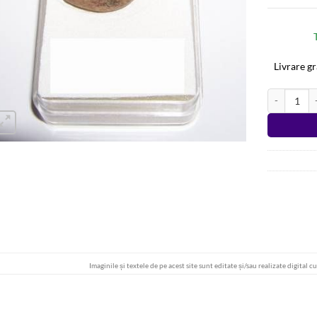
Livrare g
Cantitate Pa
Alternative
Imaginile și textele de pe acest site sunt editate și/sau realizate digital c